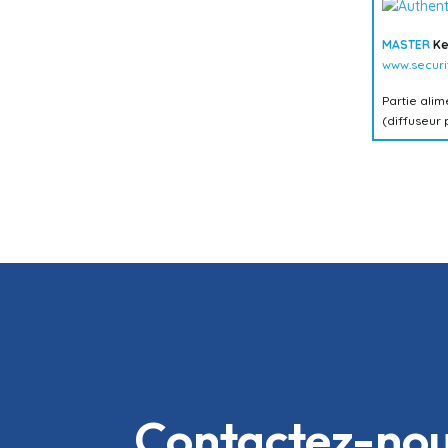
MASTER
Ke
www.securi
Partie ali
(diffuseur
Contactez-no