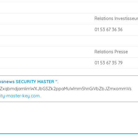
Relations Investisseu
01 53 67 36 36
Relations Presse
01 53 67 35 79
ctusnews
SECURITY MASTER
".
uZZxqbmdjamlimWXJbGSZk2ppaMuWmm5hnGiVbZbJZmxommVs
ity-master-key.com
.