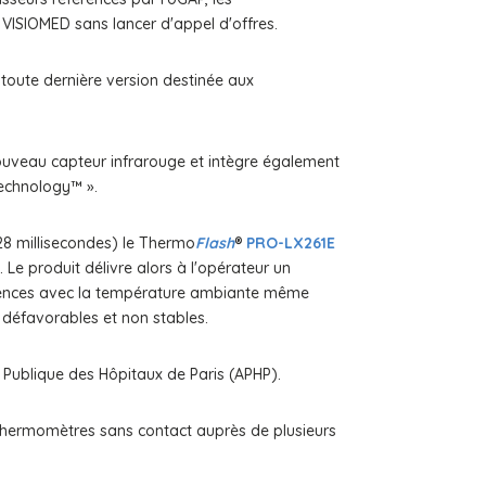
 VISIOMED sans lancer d'appel d'offres.
 toute dernière version destinée aux
ouveau capteur infrarouge et intègre également
echnology™ ».
28 millisecondes) le Thermo
Flash
®
PRO-LX261E
 Le produit délivre alors à l'opérateur un
férences avec la température ambiante même
t défavorables et non stables.
e Publique des Hôpitaux de Paris (APHP).
thermomètres sans contact auprès de plusieurs