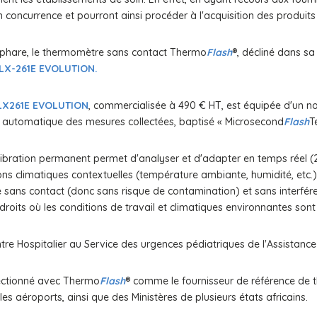
concurrence et pourront ainsi procéder à l'acquisition des produits
 phare, le thermomètre sans contact Thermo
Flash
®, décliné dans sa
LX-261E EVOLUTION.
LX261E EVOLUTION
, commercialisée à 490 € HT, est équipée d'un n
n automatique des mesures collectées, baptisé « Microsecond
Flash
T
bration permanent permet d'analyser et d'adapter en temps réel (
ns climatiques contextuelles (température ambiante, humidité, etc.).
lle sans contact (donc sans risque de contamination) et sans inter
ndroits où les conditions de travail et climatiques environnantes son
tre Hospitalier au Service des urgences pédiatriques de l'Assistanc
ectionné avec Thermo
Flash
® comme le fournisseur de référence de 
es aéroports, ainsi que des Ministères de plusieurs états africains.