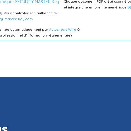
Chaque document PDF a été scanné par
et intègre une empreinte numérique
S
y
. Pour contrôler son authenticité :
ty-master-key.com
mentée automatiquement par
Actusnews Wire
©
 professionnel d'information réglementée)
us