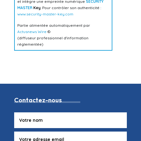
et intègre une empreinte numérique
SECURITY
MASTER
Key
. Pour contrôler son authenticité :
www.security-master-key.com
Partie alimentée automatiquement par
Actusnews Wire
©
(diffuseur professionnel d'information
réglementée)
Contactez-nous