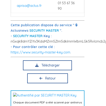
01 53 67 36
aprisa@actus.fr
90
Cette publication dispose du service " 🔒
Actusnews
SECURITY MASTER
".
-
SECURITY MASTER
Key :
nGxqk8dmYZiYx3KdaMZrm5Zlm5dklmmWbmLGk5Rvlcmcb2
- Pour contrôler cette clé :
https://www.security-master-key.com
.
Télécharger
Retour
Chaque document PDF a été scanné par antivirus