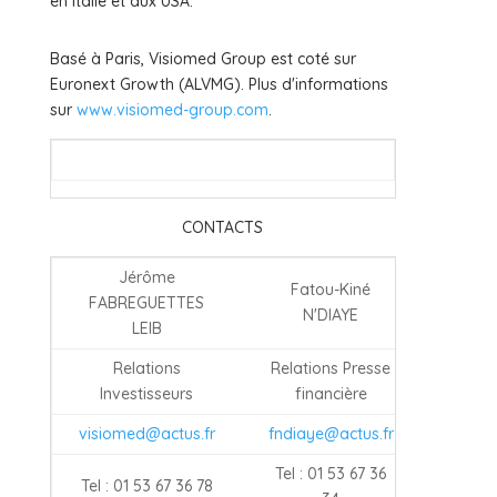
en Italie et aux USA.
Basé à Paris, Visiomed Group est coté sur
Euronext Growth (ALVMG). Plus d'informations
sur
www.visiomed-group.com
.
CONTACTS
Jérôme
Fatou-Kiné
FABREGUETTES
N'DIAYE
LEIB
Relations
Relations Presse
Investisseurs
financière
visiomed@actus.fr
fndiaye@actus.fr
Tel : 01 53 67 36
Tel : 01 53 67 36 78