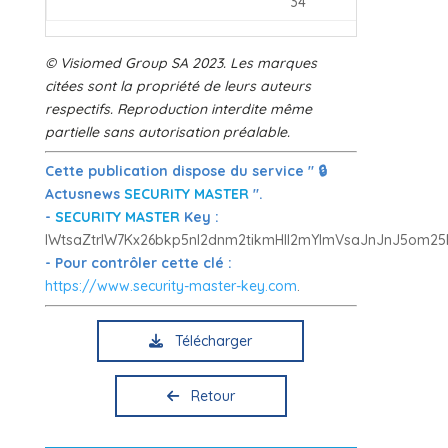
34
© Visiomed Group SA 2023. Les marques
citées sont la propriété de leurs auteurs
respectifs. Reproduction interdite même
partielle sans autorisation préalable.
Cette publication dispose du service " 🔒
Actusnews
SECURITY MASTER
".
-
SECURITY MASTER
Key :
lWtsaZtrlW7Kx26bkp5nl2dnm2tikmHIl2mYlmVsaJnJnJ5om2
- Pour contrôler cette clé :
https://www.security-master-key.com
.
Télécharger
Retour