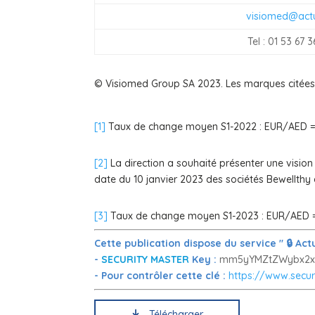
visiomed@actu
Tel : 01 53 67 3
© Visiomed Group SA 2023. Les marques citées so
[1]
Taux de change moyen S1-2022 : EUR/AED =
[2]
La direction a souhaité présenter une vision
date du 10 janvier 2023 des sociétés Bewellthy
[3]
Taux de change moyen S1-2023 : EUR/AED =
Cette publication dispose du service " 🔒 A
-
SECURITY MASTER
Key :
mm5yYMZtZWybx2x
- Pour contrôler cette clé :
https://www.secur
Télécharger