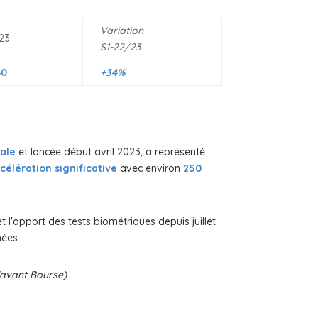
Variation
23
S1-22/23
80
+34%
cale
et lancée début avril 2023, a représenté
célération significative
avec environ
250
l'apport des tests biométriques depuis juillet
nées.
 (avant Bourse)