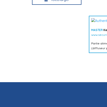
MASTER
Ke
www.securi
Partie ali
(diffuseur