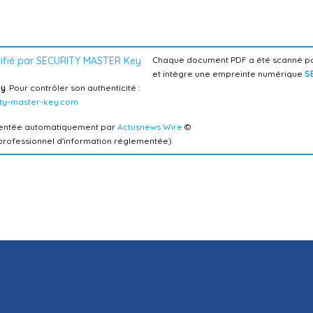
Chaque document PDF a été scanné par
et intègre une empreinte numérique
S
y
. Pour contrôler son authenticité :
ty-master-key.com
mentée automatiquement par
Actusnews Wire
©
 professionnel d'information réglementée)