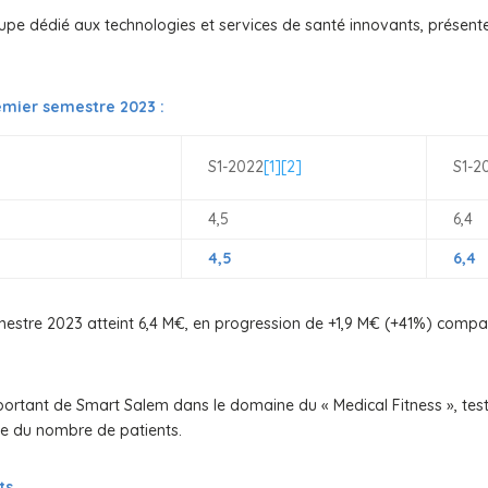
 dédié aux technologies et services de santé innovants, présente s
remier semestre 2023 :
S1-2022
[1]
[2]
S1-2
4,5
6,4
4,5
6,4
semestre 2023 atteint 6,4 M€, en progression de +1,9 M€ (+41%) compa
ortant de Smart Salem dans le domaine du « Medical Fitness », test 
sse du nombre de patients.
ts