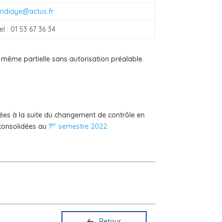
fndiaye@actus.fr
el : 01 53 67 36 34
 même partielle sans autorisation préalable.
êtées à la suite du changement de contrôle en
er
 consolidées au
1
semestre 2022
.
Retour