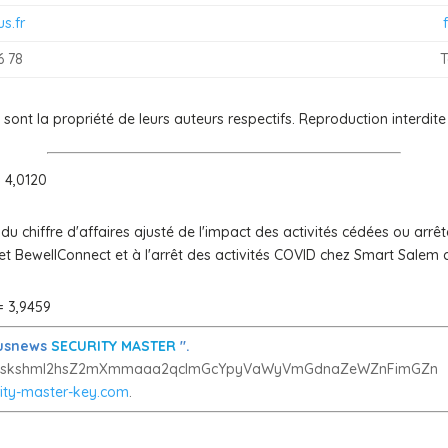
s.fr
6 78
T
nt la propriété de leurs auteurs respectifs. Reproduction interdite
 4,0120
 du chiffre d'affaires ajusté de l'impact des activités cédées ou arr
 et BewellConnect et à l'arrêt des activités COVID chez Smart Salem
 3,9459
ctusnews
SECURITY MASTER
".
skshml2hsZ2mXmmaaa2qclmGcYpyVaWyVmGdnaZeWZnFimGZn
ity-master-key.com
.