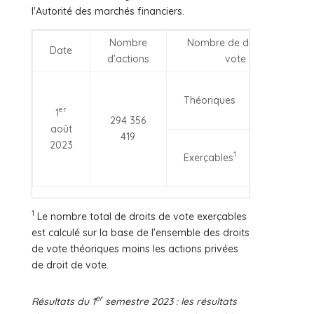
l'Autorité des marchés financiers.
Nombre
Nombre de droits de
Date
d'actions
vote
294
Théoriques
396
er
1
051
294 356
août
419
294
2023
1
Exerçables
208
260
1
Le nombre total de droits de vote exerçables
est calculé sur la base de l'ensemble des droits
de vote théoriques moins les actions privées
de droit de vote.
er
Résultats du 1
semestre 2023 : les résultats