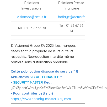
Relations
Relations Presse
Investisseurs
financière
visiomed@actus.fr
fndiaye@actus.fr
Tel : 01 53 67 36
Tel : 01 53 67 36 78
34
© Visiomed Group SA 2023. Les marques
citées sont la propriété de leurs auteurs
respectifs. Reproduction interdite même
partielle sans autorisation préalable.
Cette publication dispose du service " 🔒
Actusnews
SECURITY MASTER
".
-
SECURITY MASTER
Key :
yZlxZpaaYWmUynKcZMZlamiXa5mWk2THm5WYmGRrZMfHb51
- Pour contrôler cette clé :
https://www.security-master-key.com
.