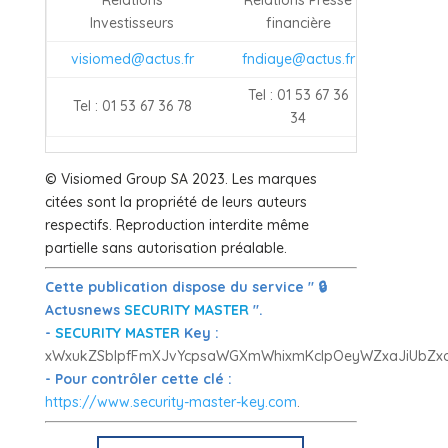
Investisseurs
financière
visiomed@actus.fr
fndiaye@actus.fr
Tel : 01 53 67 36
Tel : 01 53 67 36 78
34
© Visiomed Group SA 2023. Les marques
citées sont la propriété de leurs auteurs
respectifs. Reproduction interdite même
partielle sans autorisation préalable.
Cette publication dispose du service " 🔒
Actusnews
SECURITY MASTER
".
-
SECURITY MASTER
Key :
xWxukZSblpfFmXJvYcpsaWGXmWhixmKclpOeyWZxaJiUbZx
- Pour contrôler cette clé :
https://www.security-master-key.com
.