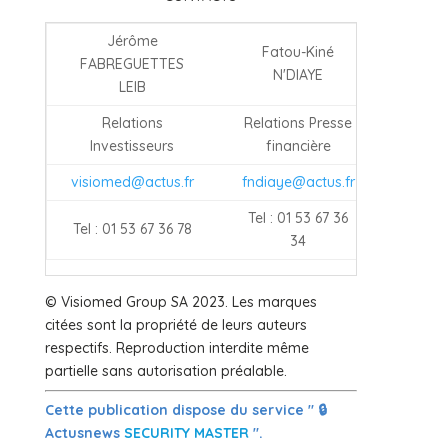
Jérôme
Fatou-Kiné
FABREGUETTES
N'DIAYE
LEIB
Relations
Relations Presse
Investisseurs
financière
visiomed@actus.fr
fndiaye@actus.fr
Tel : 01 53 67 36
Tel : 01 53 67 36 78
34
© Visiomed Group SA 2023. Les marques
citées sont la propriété de leurs auteurs
respectifs. Reproduction interdite même
partielle sans autorisation préalable.
Cette publication dispose du service " 🔒
Actusnews
SECURITY MASTER
".