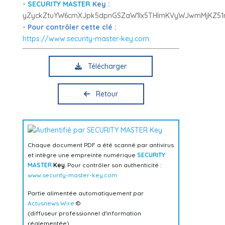
-
SECURITY MASTER
Key :
yZyckZtuYW6cmXJpk5dpnGSZaW1lx5THlmKVyWJwmMjKZ51
- Pour contrôler cette clé :
https://www.security-master-key.com
.
Télécharger
Retour
Chaque document PDF a été scanné par antivirus
et intègre une empreinte numérique
SECURITY
MASTER
Key
. Pour contrôler son authenticité :
www.security-master-key.com
Partie alimentée automatiquement par
Actusnews Wire
©
(diffuseur professionnel d'information
réglementée)