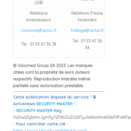
LEIB
Relations
Relations Presse
Investisseurs
financière
visiomed@actus.fr
fndiaye@actus.fr
Tel : 01 53 67 36
Tel : 01 53 67 36 78
34
© Visiomed Group SA 2023. Les marques
citées sont la propriété de leurs auteurs
respectifs. Reproduction interdite même
partielle sans autorisation préalable.
Cette publication dispose du service " 🔒
Actusnews
SECURITY MASTER
".
-
SECURITY MASTER
Key :
mZxwlZyblmvJym5yYZhtbZaZa26TyJWbbWmelGibl5fFaHFp
- Pour contrôler cette clé :
https://www.security-master-key.com
.