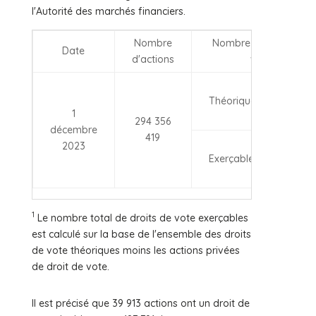
l'Autorité des marchés financiers.
Nombre
Nombre de droits de
Date
d'actions
vote
294
Théoriques
396
1
332
294 356
décembre
419
294
2023
1
Exerçables
208
541
1
Le nombre total de droits de vote exerçables
est calculé sur la base de l'ensemble des droits
de vote théoriques moins les actions privées
de droit de vote.
Il est précisé que 39 913 actions ont un droit de