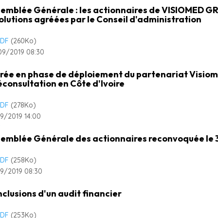
emblée Générale : les actionnaires de VISIOMED GR
olutions agréées par le Conseil d'administration
DF
(260
Ko
)
09/2019 08:30
rée en phase de déploiement du partenariat Visiom
éconsultation en Côte d'Ivoire
DF
(278
Ko
)
9/2019 14:00
emblée Générale des actionnaires reconvoquée le 
DF
(258
Ko
)
9/2019 08:30
clusions d'un audit financier
DF
(253
Ko
)