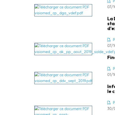
P
07/1
La 
sta
d'e
P
07/1
Fin
P
01/1
Inf
le 
P
30/0