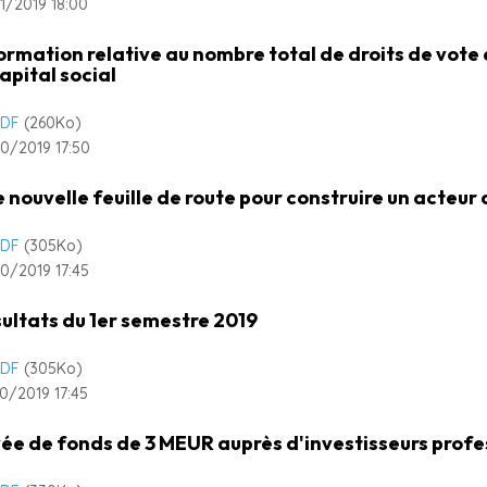
1/2019 18:00
ormation relative au nombre total de droits de vot
capital social
DF
(260
Ko
)
0/2019 17:50
 nouvelle feuille de route pour construire un acteu
DF
(305
Ko
)
0/2019 17:45
ultats du 1er semestre 2019
DF
(305
Ko
)
0/2019 17:45
ée de fonds de 3 MEUR auprès d'investisseurs profe