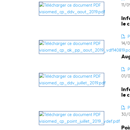
11/0
Inf
le 
P
14/0
Aug
P
01/0
Inf
le 
P
30/0
Poi