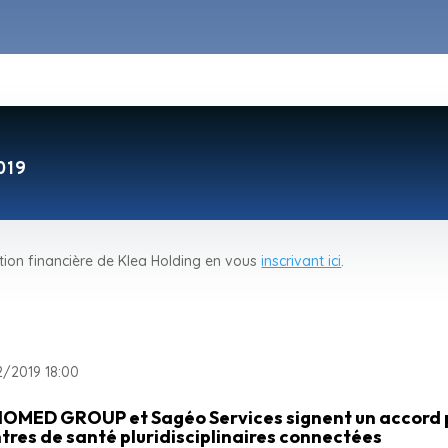
019
tion financière de Klea Holding en vous
inscrivant ici
.
2/2019 18:00
IOMED GROUP et Sagéo Services signent un accord 
tres de santé pluridisciplinaires connectées