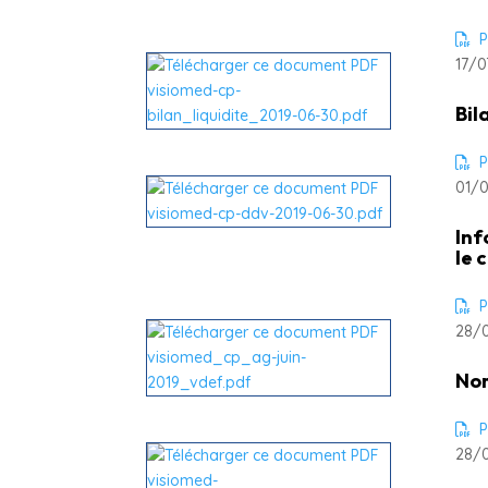
P
17/0
Bil
P
01/0
Inf
le 
P
28/0
Nom
P
28/0