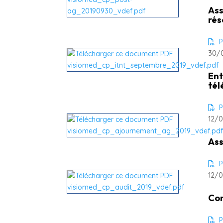
Ass
rés
P
30/
Ent
tél
P
12/0
Ass
P
12/0
Con
P