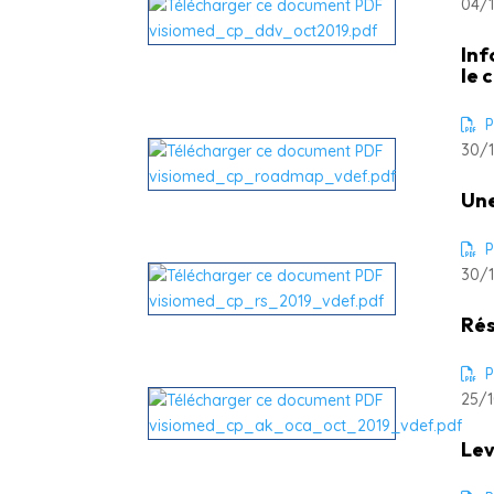
04/1
Inf
le 
P
30/1
Une
P
30/1
Rés
P
25/1
Lev