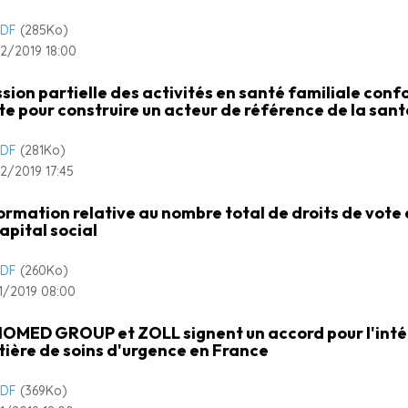
DF
(285
Ko
)
2/2019 18:00
sion partielle des activités en santé familiale conf
te pour construire un acteur de référence de la san
DF
(281
Ko
)
2/2019 17:45
ormation relative au nombre total de droits de vot
capital social
DF
(260
Ko
)
1/2019 08:00
IOMED GROUP et ZOLL signent un accord pour l'intég
ière de soins d'urgence en France
DF
(369
Ko
)