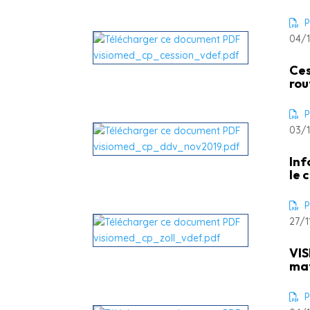
P
04/1
Ces
rou
P
03/1
Inf
le 
P
27/1
VIS
mat
P