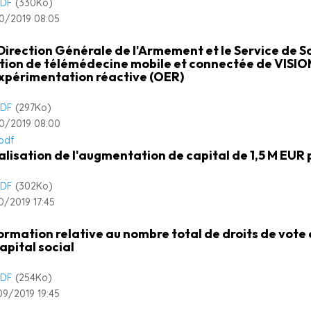
DF
(330
Ko
)
0/2019 08:05
Direction Générale de l'Armement et le Service de 
tion de télémédecine mobile et connectée de VISI
xpérimentation réactive (OER)
DF
(297
Ko
)
0/2019 08:00
alisation de l'augmentation de capital de 1,5 M EUR
DF
(302
Ko
)
0/2019 17:45
ormation relative au nombre total de droits de vot
capital social
DF
(254
Ko
)
9/2019 19:45