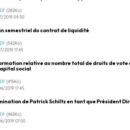
DF
(282
Ko
)
7/2019 09:30
an semestriel du contrat de liquidité
DF
(542
Ko
)
7/2019 17:45
ormation relative au nombre total de droits de vot
capital social
DF
(415
Ko
)
6/2019 17:45
ination de Patrick Schiltz en tant que Président D
DF
(462
Ko
)
6/2019 07:00